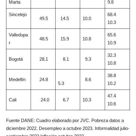
Marta
9.8
Sincelejo
68.4
49.5
14.5
10.0
10.3
Valledupa
65.6
48.5
15.9
10.8
r
10.9
32.3
Bogotá
28.1
8.1
9.3
10.8
38.8
Medellín
24.8
8.6
5.3
10.2
47.4
Cali
24.0
6.7
10.3
10.6
Fuente DANE: Cuadro elaborado por JVC. Pobreza datos a
diciembre 2022. Desempleo a octubre 2023. Informalidad julio-