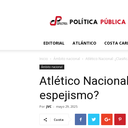
Política
Publica
EDITORIAL
ATLÁNTICO
COSTA CAR
Inicio
Ámbito nacional
Atlético Nacional: ¿Clasif
Ámbito nacional
Atlético Nacional
espejismo?
Por
JVC
-
mayo 29, 2025
Cuota