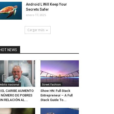
Android L Will Keep Your
Secrets Safer
enero 17, 2025
Cargar más
HOT NEWS
mbito nacional
Street Fashion
N EL CARIBE AUMENTO
Show HN: Full Stack
L NÚMERO DE POBRES
Entrepreneur – A Full
N RELACIÓN AL...
Stack Guide To...