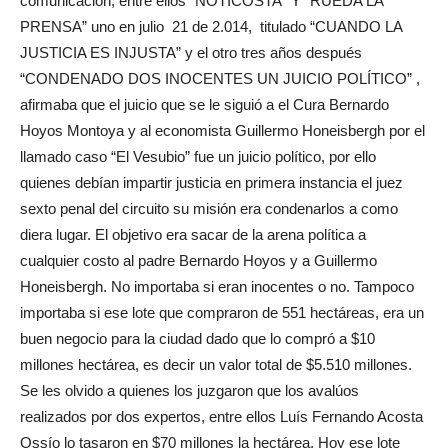
comunicación, entre ellos “NOTICOSTA” Y “RUEDA LA
PRENSA” uno en julio 21 de 2.014, titulado “CUANDO LA
JUSTICIA ES INJUSTA” y el otro tres años después
“CONDENADO DOS INOCENTES UN JUICIO POLÍTICO” ,
afirmaba que el juicio que se le siguió a el Cura Bernardo
Hoyos Montoya y al economista Guillermo Honeisbergh por el
llamado caso “El Vesubio” fue un juicio político, por ello
quienes debían impartir justicia en primera instancia el juez
sexto penal del circuito su misión era condenarlos a como
diera lugar. El objetivo era sacar de la arena política a
cualquier costo al padre Bernardo Hoyos y a Guillermo
Honeisbergh. No importaba si eran inocentes o no. Tampoco
importaba si ese lote que compraron de 551 hectáreas, era un
buen negocio para la ciudad dado que lo compró a $10
millones hectárea, es decir un valor total de $5.510 millones.
Se les olvido a quienes los juzgaron que los avalúos
realizados por dos expertos, entre ellos Luís Fernando Acosta
Ossío lo tasaron en $70 millones la hectárea. Hoy ese lote