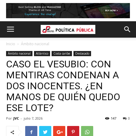
Inicio
Ámbito nacional
Ámbito nacional
Atlántico
Costa caribe
Destacado
CASO EL VESUBIO: CON
MENTIRAS CONDENAN A
DOS INOCENTES. ¿EN
MANOS DE QUIÉN QUEDO
ESE LOTE?
Por
JVC
-
julio 7, 2026
147
0