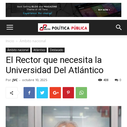
Inicio
Ámbito nacional
Ámbito nacional
Atlántico
Destacado
El Rector que necesita la
Universidad Del Atlántico
Por
JVC
-
octubre 10, 2025
408
0