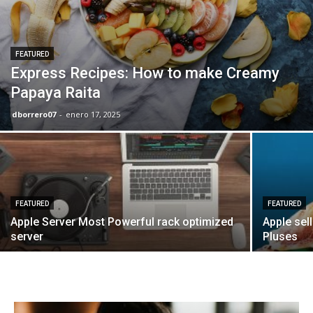
FEATURED
Express Recipes: How to make Creamy
Papaya Raita
dborrero07
-
enero 17, 2025
FEATURED
FEATURED
Apple Server Most Powerful rack optimized
Apple sel
server
Pluses