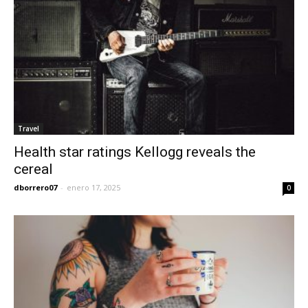
Travel
Health star ratings Kellogg reveals the
cereal
dborrero07
-
enero 17, 2025
0