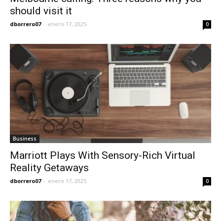
should visit it
dborrero07
-
enero 17, 2025
0
Business
Marriott Plays With Sensory-Rich Virtual
Reality Getaways
dborrero07
-
enero 17, 2025
0