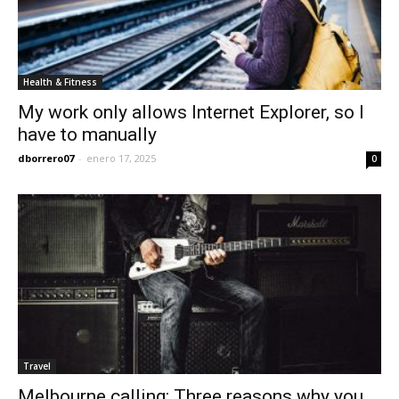
Health & Fitness
My work only allows Internet Explorer, so I
have to manually
dborrero07
-
enero 17, 2025
0
Travel
Melbourne calling: Three reasons why you