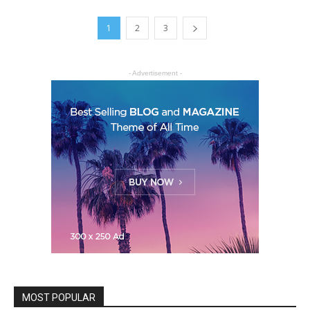
1
2
3
- Advertisement -
MOST POPULAR