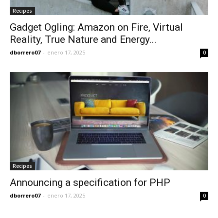
Recipes
Gadget Ogling: Amazon on Fire, Virtual
Reality, True Nature and Energy...
dborrero07
-
enero 17, 2025
0
Recipes
Announcing a specification for PHP
dborrero07
-
enero 17, 2025
0