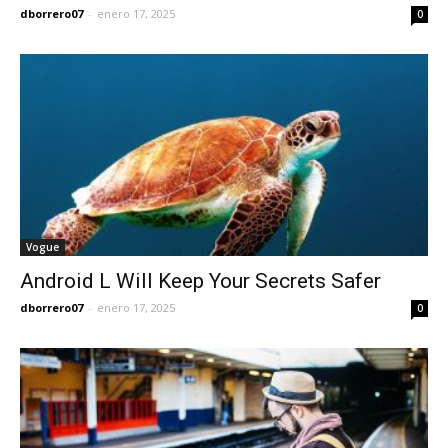
dborrero07
-
enero 17, 2025
0
Vogue
Android L Will Keep Your Secrets Safer
dborrero07
-
enero 17, 2025
0