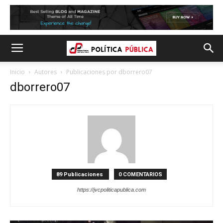
Inicio
Autores
Publicaciones por dborrero07
dborrero07
89 Publicaciones
0 COMENTARIOS
https://jvcpoliticapublica.com