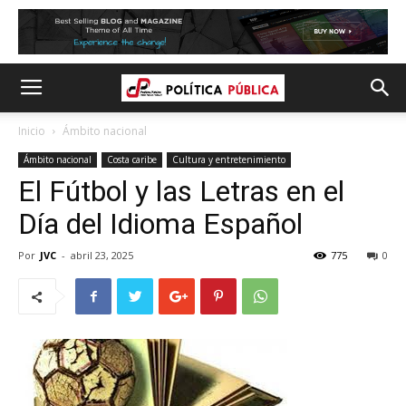
Inicio
Ámbito nacional
Ámbito nacional
Costa caribe
Cultura y entretenimiento
El Fútbol y las Letras en el
Día del Idioma Español
Por
JVC
-
abril 23, 2025
775
0