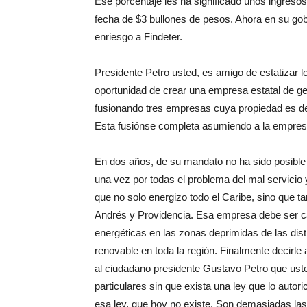
Ese porcentaje les ha significado unos ingreso
fecha de $3 bullones de pesos. Ahora en su gobi
enriesgo a Findeter.
Presidente Petro usted, es amigo de estatizar lo
oportunidad de crear una empresa estatal de gen
fusionando tres empresas cuya propiedad es del
Esta fusiónse completa asumiendo a la empresa
En dos años, de su mandato no ha sido posible ba
una vez por todas el problema del mal servicio 
que no solo energizo todo el Caribe, sino que ta
Andrés y Providencia. Esa empresa debe ser c
energéticas en las zonas deprimidas de las dist
renovable en toda la región. Finalmente decirle
al ciudadano presidente Gustavo Petro que uste
particulares sin que exista una ley que lo aut
esa ley, que hoy no existe. Son demasiadas las 