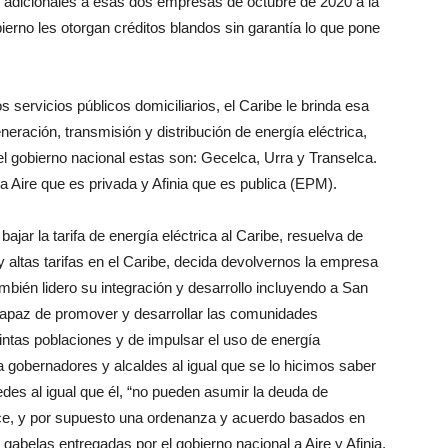
s adicionales a esas dos empresas de octubre de 2020 a la
erno les otorgan créditos blandos sin garantía lo que pone
s servicios públicos domiciliarios, el Caribe le brinda esa
eración, transmisión y distribución de energía eléctrica,
 gobierno nacional estas son: Gecelca, Urra y Transelca.
 Aire que es privada y Afinia que es publica (EPM).
jar la tarifa de energía eléctrica al Caribe, resuelva de
y altas tarifas en el Caribe, decida devolvernos la empresa
mbién lidero su integración y desarrollo incluyendo a San
apaz de promover y desarrollar las comunidades
intas poblaciones y de impulsar el uso de energía
 a gobernadores y alcaldes al igual que se lo hicimos saber
des al igual que él, “no pueden asumir la deuda de
orice, y por supuesto una ordenanza y acuerdo basados en
gabelas entregadas por el gobierno nacional a Aire y Afinia,