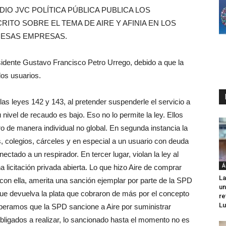
DIO JVC POLÍTICA PÚBLICA PUBLICA LOS
TO SOBRE EL TEMA DE AIRE Y AFINIA EN LOS
 ESAS EMPRESAS.
esidente Gustavo Francisco Petro Urrego, debido a que la
los usuarios.
las leyes 142 y 143, al pretender suspenderle el servicio a
nivel de recaudo es bajo. Eso no lo permite la ley. Ellos
ro de manera individual no global. En segunda instancia la
s, colegios, cárceles y en especial a un usuario con deuda
nectado a un respirador. En tercer lugar, violan la ley al
Á
 licitación privada abierta. Lo que hizo Aire de comprar
La
on ella, amerita una sanción ejemplar por parte de la SPD
un
 que devuelva la plata que cobraron de más por el concepto
re
Lu
speramos que la SPD sancione a Aire por suministrar
obligados a realizar, lo sancionado hasta el momento no es