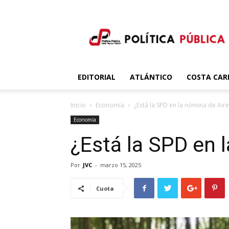
Política
Publica
EDITORIAL
ATLÁNTICO
COSTA CAR
Inicio
Economía
¿Está la SPD en la nómina de Aire
Economía
¿Está la SPD en 
Por
JVC
-
marzo 15, 2025
Cuota