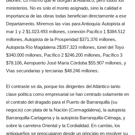
billones. Lo mismo que le otorgan al Atlántico, pero todos los
ministerios. No es solo el monto asignado, sino la calidad e
importancia de las obras todas benefician directamente a ese
Departamento. Miremos las vías para Antioquía: Autopista al
mar 1 y 2 $1.023.493 millones, conexión Pacifico 1 $384.512
millones, Autopista de la Prosperidad $371.376 millones,
Autopista Río Magdalena 2$357.323 millones, túnel del Toyo
$340.000 millones, Pacífico 2 $246.200 millones, Pacífico 3
$78.106, Aeropuerto José María Córdoba $55.907 millones, y
Vías secundarias y terciarias $48.246 millones.
El contraste se da, porque los dirigentes del Atlántico tanto
clase política como empresarial se han centrado solamente en
el contrato del dragado para el Puerto de Barranquilla (su
negocio) con plata de la Nación (Cormagdalena), la autopista
Barranquilla-Cartagena y la autopista Barranquilla-Ciénaga, y
sobre la carretera Oriental y la Cordialidad. En cambio, los
antioqueños se preocuparon desde un principio en resolver su