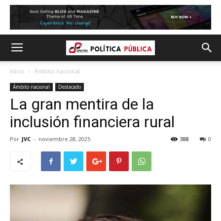
Inicio
Ámbito nacional
Ámbito nacional
Destacado
La gran mentira de la
inclusión financiera rural
Por
JVC
-
noviembre 28, 2025
388
0