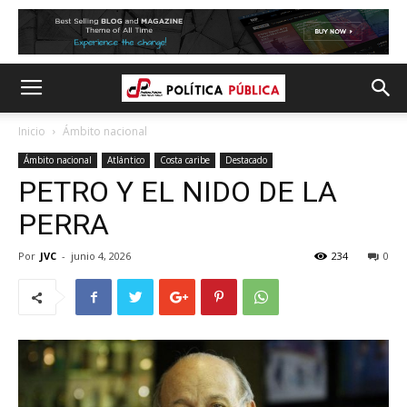
Inicio
Ámbito nacional
Ámbito nacional
Atlántico
Costa caribe
Destacado
PETRO Y EL NIDO DE LA
PERRA
Por
JVC
-
junio 4, 2026
234
0