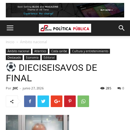
Inicio
Ámbito nacional
Ámbito nacional
Atlántico
Costa caribe
Cultura y entretenimiento
Destacado
Economía
Editorial
DIECISEISAVOS DE
FINAL
Por
JVC
-
junio 27, 2026
285
0