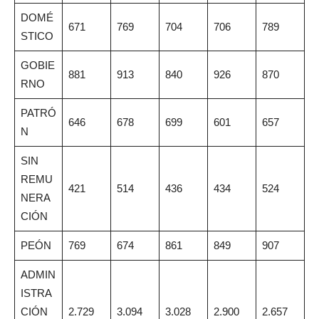
DOMÉ
671
769
704
706
789
STICO
GOBIE
881
913
840
926
870
RNO
PATRÓ
646
678
699
601
657
N
SIN
REMU
421
514
436
434
524
NERA
CIÓN
PEÓN
769
674
861
849
907
ADMIN
ISTRA
CIÓN
2.729
3.094
3.028
2.900
2.657