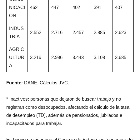
NICACI
462
447
402
391
407
ÓN
INDUS
2.552
2.716
2.457
2.885
2.623
TRIA
AGRIC
ULTUR
3.219
2.996
3.443
3.108
3.685
A
Fuente:
DANE. Cálculos JVC.
* Inactivos: personas que dejaron de buscar trabajo y no
registran como desocupados, afectando el cálculo de la tasa
de desempleo (TD), además de pensionados, jubilados e
incapacitados para trabajar.
Es bueno precisar que el Consejo de Estado, está en mora de