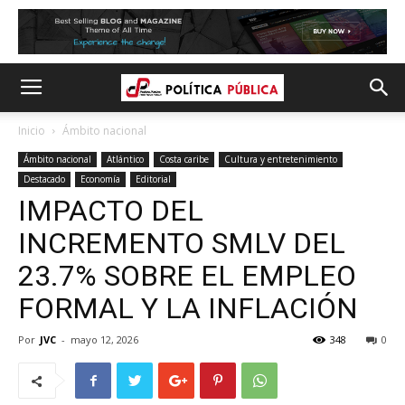
Inicio
Ámbito nacional
Ámbito nacional
Atlántico
Costa caribe
Cultura y entretenimiento
Destacado
Economía
Editorial
IMPACTO DEL
INCREMENTO SMLV DEL
23.7% SOBRE EL EMPLEO
FORMAL Y LA INFLACIÓN
Por
JVC
-
mayo 12, 2026
348
0