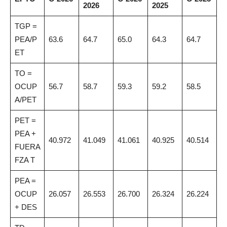
2026
2025
TGP =
PEA/P
63.6
64.7
65.0
64.3
64.7
ET
TO =
OCUP
56.7
58.7
59.3
59.2
58.5
A/PET
PET =
PEA +
40.972
41.049
41.061
40.925
40.514
FUERA
FZA T
PEA =
OCUP
26.057
26.553
26.700
26.324
26.224
+ DES