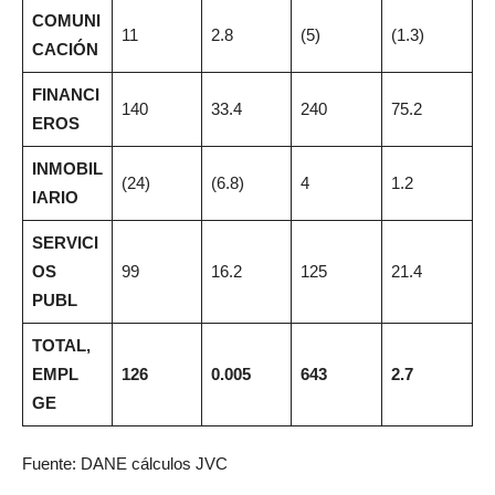
COMUNI
11
2.8
(5)
(1.3)
CACIÓN
FINANCI
140
33.4
240
75.2
EROS
INMOBIL
(24)
(6.8)
4
1.2
IARIO
SERVICI
OS
99
16.2
125
21.4
PUBL
TOTAL,
EMPL
126
0.005
643
2.7
GE
Fuente: DANE cálculos JVC