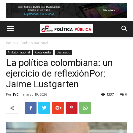
Inicio
Ámbito nacional
Ámbito nacional
Costa caribe
Destacado
La política colombiana: un
ejercicio de reflexiónPor:
Jaime Lustgarten
Por
JVC
-
marzo 19, 2026
1337
0