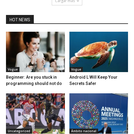
Cargar más
HOT NEWS
Vogue
Vogue
Beginner: Are you stuck in
Android L Will Keep Your
programming should not do
Secrets Safer
Uncategorized
Ámbito nacional