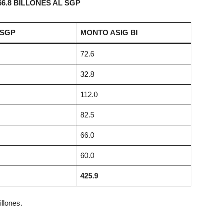
6.8 BILLONES AL SGP
 SGP
MONTO ASIG BI
72.6
32.8
112.0
82.5
66.0
60.0
425.9
llones.