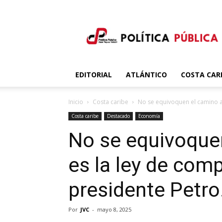
Política
Publica
EDITORIAL
ATLÁNTICO
COSTA CAR
Inicio
Costa caribe
No se equivoquen el camino a 
Costa caribe
Destacado
Economía
No se equivoquen
es la ley de com
presidente Petro
Por
JVC
-
mayo 8, 2025