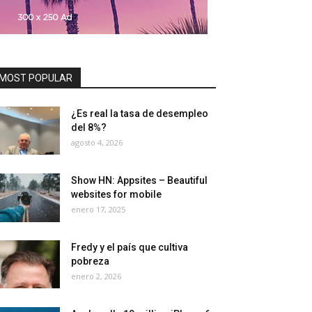
MOST POPULAR
¿Es real la tasa de desempleo
del 8%?
agosto 4, 2026
Show HN: Appsites – Beautiful
websites for mobile
enero 17, 2025
Fredy y el país que cultiva
pobreza
enero 2, 2026