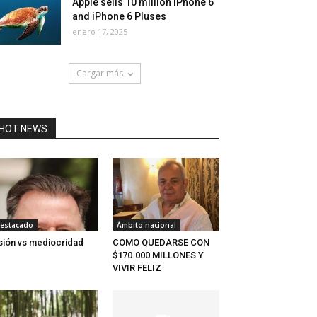
Apple sells 10 million iPhone 6
and iPhone 6 Pluses
enero 17, 2025
Cargar más
HOT NEWS
estacado
Ámbito nacional
sión vs mediocridad
COMO QUEDARSE CON
$170.000 MILLONES Y
VIVIR FELIZ