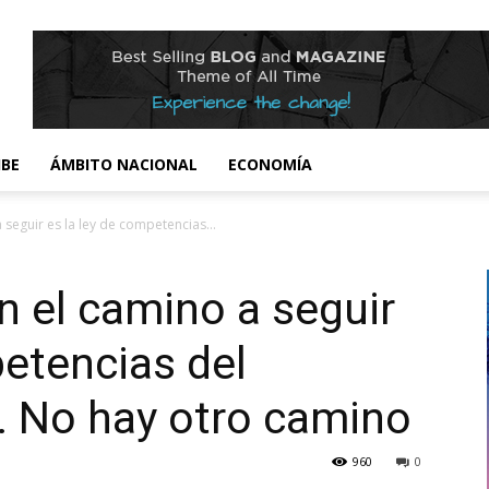
IBE
ÁMBITO NACIONAL
ECONOMÍA
seguir es la ley de competencias...
 el camino a seguir
petencias del
. No hay otro camino
960
0