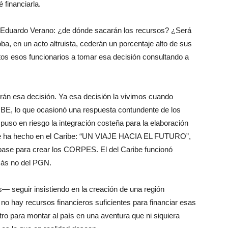
 financiarla.
r Eduardo Verano: ¿de dónde sacarán los recursos? ¿Será
a, en un acto altruista, cederán un porcentaje alto de sus
tos esos funcionarios a tomar esa decisión consultando a
n esa decisión. Ya esa decisión la vivimos cuando
E, lo que ocasionó una respuesta contundente de los
puso en riesgo la integración costeña para la elaboración
e se ha hecho en el Caribe: “UN VIAJE HACIA EL FUTURO”,
e base para crear los CORPES. El del Caribe funcionó
más no del PGN.
— seguir insistiendo en la creación de una región
 no hay recursos financieros suficientes para financiar esas
Petro para montar al país en una aventura que ni siquiera