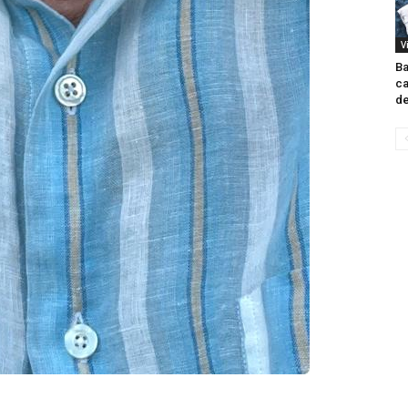
V
Ba
ca
de