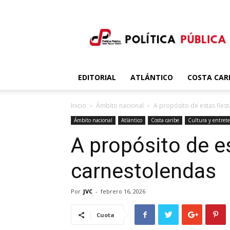
Política
Publica
EDITORIAL
ATLÁNTICO
COSTA CAR
Inicio
Ámbito nacional
A propósito de estas fies
Ámbito nacional
Atlántico
Costa caribe
Cultura y entret
A propósito de e
carnestolendas
Por
JVC
-
febrero 16, 2026
Cuota