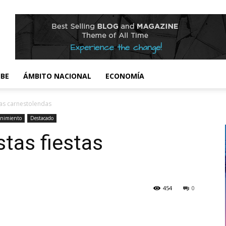
IBE
ÁMBITO NACIONAL
ECONOMÍA
tas carnestolendas
enimiento
Destacado
stas fiestas
454
0