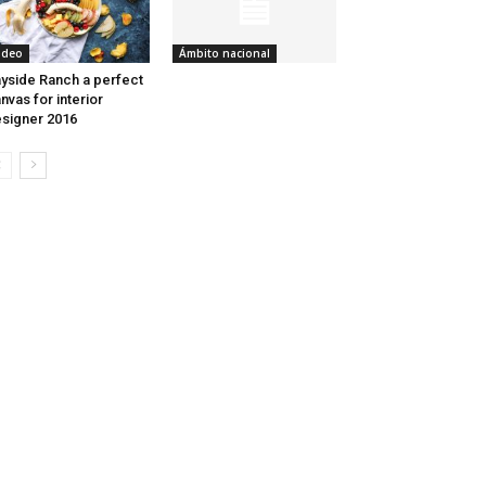
ideo
Ámbito nacional
yside Ranch a perfect
nvas for interior
signer 2016