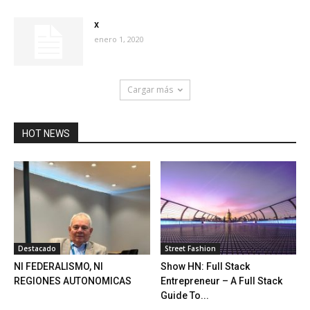
x
enero 1, 2020
Cargar más
HOT NEWS
Destacado
Street Fashion
NI FEDERALISMO, NI
Show HN: Full Stack
REGIONES AUTONOMICAS
Entrepreneur – A Full Stack
Guide To...