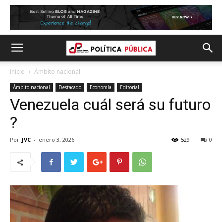
Inicio
Ámbito nacional
Ámbito nacional
Destacado
Economía
Editorial
Venezuela cuál será su futuro
?
Por
JVC
-
enero 3, 2026
529
0