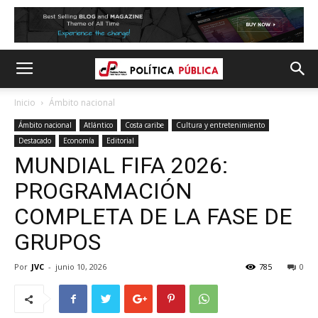
Inicio
Ámbito nacional
Ámbito nacional
Atlántico
Costa caribe
Cultura y entretenimiento
Destacado
Economía
Editorial
MUNDIAL FIFA 2026:
PROGRAMACIÓN
COMPLETA DE LA FASE DE
GRUPOS
Por
JVC
-
junio 10, 2026
785
0