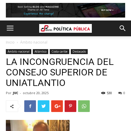
Inicio
Ámbito nacional
Ámbito nacional
Atlántico
Costa caribe
Destacado
LA INCONGRUENCIA DEL
CONSEJO SUPERIOR DE
UNIATLANTIO
Por
JVC
-
octubre 20, 2025
530
0