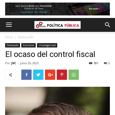
Inicio
Destacado
Destacado
Economía
Uncategorized
El ocaso del control fiscal
Por
JVC
-
junio 26, 2025
591
0