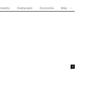
nimiento
Destacado
Economía
Más
0