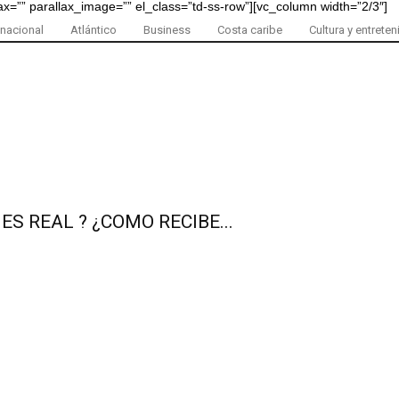
lax=”” parallax_image=”” el_class=”td-ss-row”][vc_column width=”2/3″]
nacional
Atlántico
Business
Costa caribe
Cultura y entrete
ES REAL ? ¿COMO RECIBE...