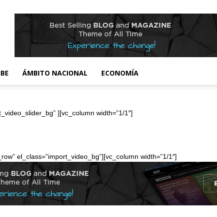
IBE
ÁMBITO NACIONAL
ECONOMÍA
t_video_slider_bg” ][vc_column width=”1/1″]
h_row” el_class=”import_video_bg”][vc_column width=”1/1″]