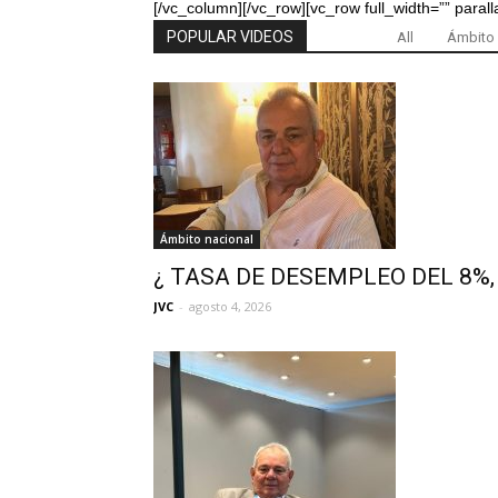
[/vc_column][/vc_row][vc_row full_width=”” paral
POPULAR VIDEOS
All
Ámbito 
Ámbito nacional
¿ TASA DE DESEMPLEO DEL 8%, 
JVC
-
agosto 4, 2026