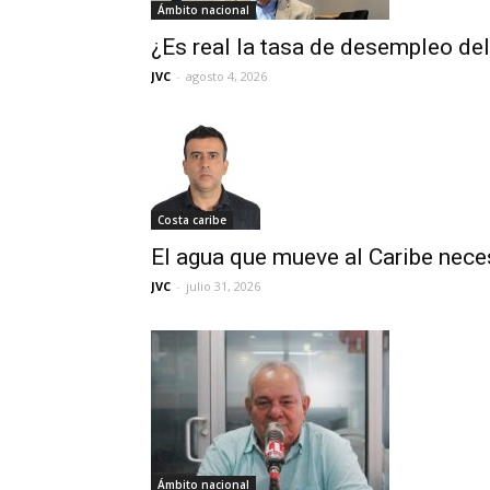
Ámbito nacional
¿Es real la tasa de desempleo de
JVC
-
agosto 4, 2026
Costa caribe
El agua que mueve al Caribe nece
JVC
-
julio 31, 2026
Ámbito nacional