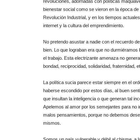
revoluciones, adornadas con políticas maquiavé
bienestar social como se vieron en la época de 
Revolución Industrial, y en los tiempos actuale
internet y la cultura del emprendimiento.
No pretendo asustar a nadie con el recuerdo 
bien. Lo que lograban era que no durmiéramos b
el trabajo. Esta electrizante amenaza no gener
bondad, reciprocidad, solidaridad, fraternidad, e
La política sucia parece estar siempre en el or
haberse escondido por estos días, al buen senti
que insultan la inteligencia o que generan tal i
Apelemos al amor por los semejantes para no int
malos pensamientos, porque no debemos desea
mismos.
Somos un país vulnerable y débil al chisme, a l