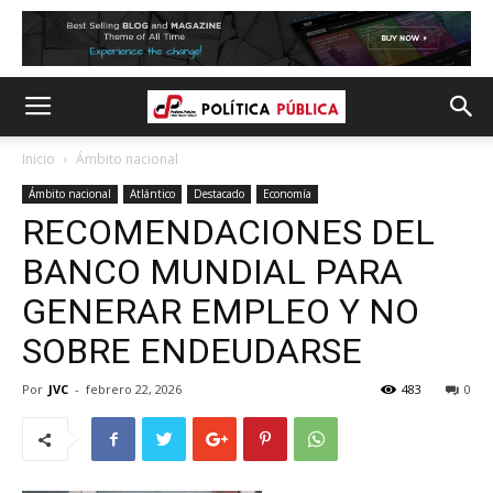
Inicio
Ámbito nacional
Ámbito nacional
Atlántico
Destacado
Economía
RECOMENDACIONES DEL
BANCO MUNDIAL PARA
GENERAR EMPLEO Y NO
SOBRE ENDEUDARSE
Por
JVC
-
febrero 22, 2026
483
0