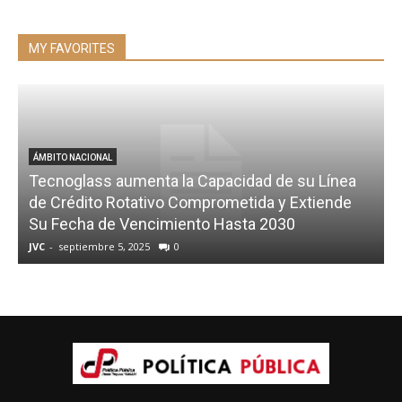
MY FAVORITES
ÁMBITO NACIONAL
Tecnoglass aumenta la Capacidad de su Línea
de Crédito Rotativo Comprometida y Extiende
Su Fecha de Vencimiento Hasta 2030
JVC
-
septiembre 5, 2025
0
d