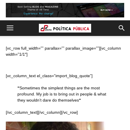
[vc_row full_width=”” parallax=”” parallax_image=””][vc_column
width=”1/1″]
[vc_column_text el_class=”import_blog_quote”]
“
Sometimes the simplest things are the most
profound. My job is to bring out in people & what
they wouldn’t dare do themselves
“
[/vc_column_text][/vc_column][/vc_row]