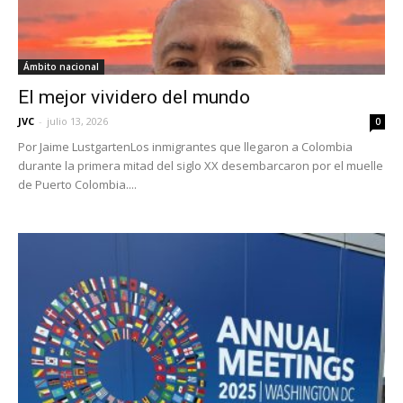
Ámbito nacional
El mejor vividero del mundo
JVC
-
julio 13, 2026
0
Por Jaime LustgartenLos inmigrantes que llegaron a Colombia
durante la primera mitad del siglo XX desembarcaron por el muelle
de Puerto Colombia....