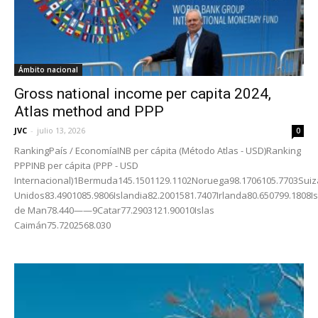
Ámbito nacional
Gross national income per capita 2024,
Atlas method and PPP
JVC
-
julio 13, 2026
0
RankingPaís / EconomíaINB per cápita (Método Atlas - USD)Ranking
PPPINB per cápita (PPP - USD
Internacional)1Bermuda145.1501129.1102Noruega98.1706105.7703Sui
Unidos83.4901085.9806Islandia82.2001581.7407Irlanda80.650799.1808Is
de Man78.440——9Catar77.2903121.90010Islas
Caimán75.7202568.030