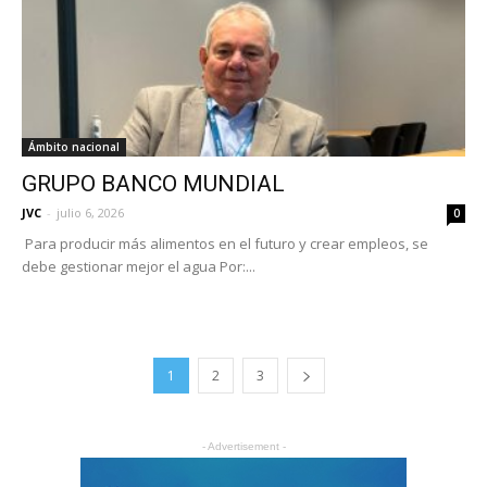
Ámbito nacional
GRUPO BANCO MUNDIAL
JVC
-
julio 6, 2026
0
Para producir más alimentos en el futuro y crear empleos, se
debe gestionar mejor el agua Por:...
1
2
3
- Advertisement -