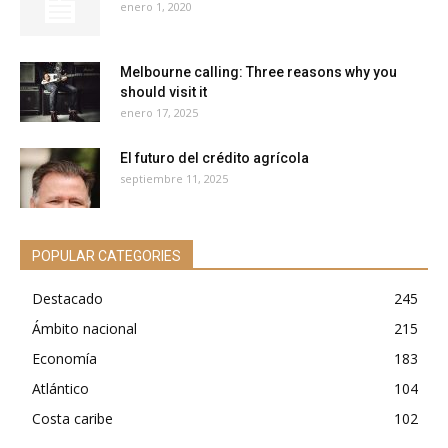
enero 1, 2020
Melbourne calling: Three reasons why you
should visit it
enero 17, 2025
El futuro del crédito agrícola
septiembre 11, 2025
POPULAR CATEGORIES
Destacado
245
Ámbito nacional
215
Economía
183
Atlántico
104
Costa caribe
102